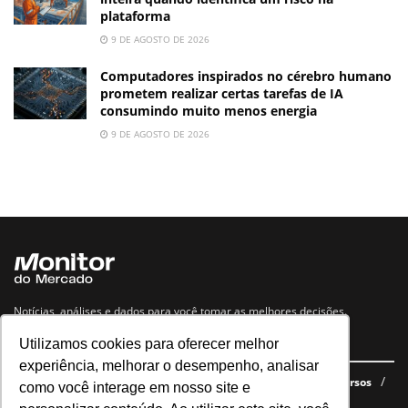
plataforma
9 DE AGOSTO DE 2026
Computadores inspirados no cérebro humano
prometem realizar certas tarefas de IA
consumindo muito menos energia
9 DE AGOSTO DE 2026
Notícias, análises e dados para você tomar as melhores decisões.
Utilizamos cookies para oferecer melhor
Navegue no site
experiência, melhorar o desempenho, analisar
Últimas notícias
Quem somos
E-books gratuitos
Cursos
como você interage em nosso site e
Política de privacidade