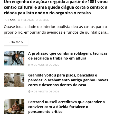
Um engenho de açúcar erguido a partir de 1881 virou
centro cultural e uma queda d’água corta o centro: a
cidade paulista onde o rio organiza o roteiro
POR
ANA
9 DE AGOSTO DE 2026
Quase toda cidade do interior paulista deu as costas para o
próprio rio, empurrando avenidas e fundos de quintal para...
LEIA MAIS
A profissão que combina soldagem, técnicas
de escalada e trabalho em altura
9 DE AGOSTO DE 2026
Granilite voltou para pisos, bancadas e
paredes: o acabamento antigo ganhou novas
cores e desenhos dentro de casa
9 DE AGOSTO DE 2026
Bertrand Russell acreditava que aprender a
conviver com a dúvida fortalece o
pensamento crítico