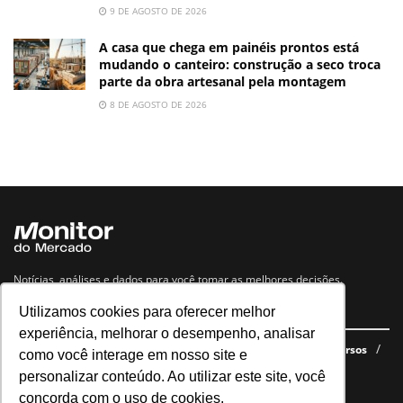
9 DE AGOSTO DE 2026
A casa que chega em painéis prontos está
mudando o canteiro: construção a seco troca
parte da obra artesanal pela montagem
8 DE AGOSTO DE 2026
Notícias, análises e dados para você tomar as melhores decisões.
Utilizamos cookies para oferecer melhor
Navegue no site
experiência, melhorar o desempenho, analisar
Últimas notícias
Quem somos
E-books gratuitos
Cursos
como você interage em nosso site e
Política de privacidade
personalizar conteúdo. Ao utilizar este site, você
concorda com o uso de cookies.