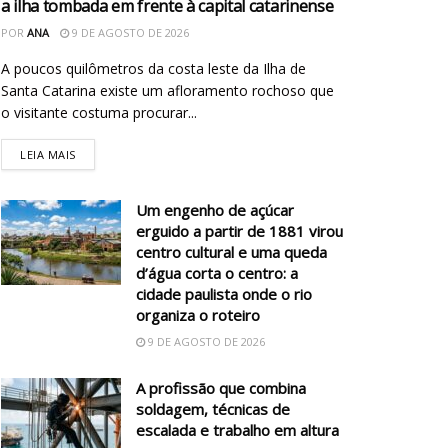
a ilha tombada em frente à capital catarinense
POR
ANA
9 DE AGOSTO DE 2026
A poucos quilômetros da costa leste da Ilha de
Santa Catarina existe um afloramento rochoso que
o visitante costuma procurar...
LEIA MAIS
Um engenho de açúcar
erguido a partir de 1881 virou
centro cultural e uma queda
d’água corta o centro: a
cidade paulista onde o rio
organiza o roteiro
9 DE AGOSTO DE 2026
A profissão que combina
soldagem, técnicas de
escalada e trabalho em altura