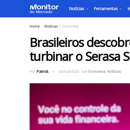
Notícias
Ferramentas
I
Home
Notícias
Economia
Brasileiros descob
turbinar o Serasa 
Por
Patrick
24/out/2025
Em
Economia
,
Notícias