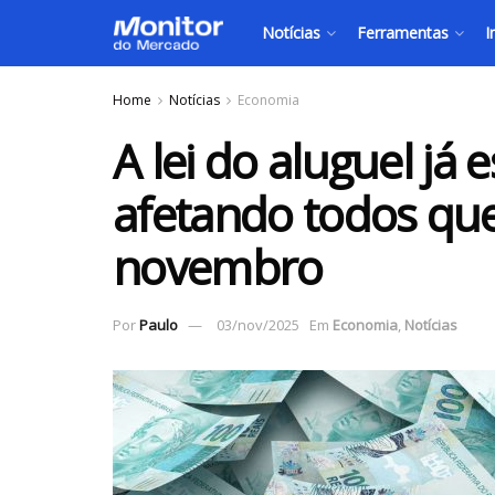
Notícias
Ferramentas
I
Home
Notícias
Economia
A lei do aluguel já 
afetando todos qu
novembro
Por
Paulo
03/nov/2025
Em
Economia
,
Notícias