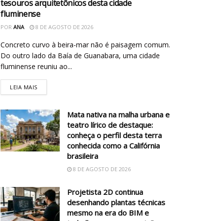
tesouros arquitetônicos desta cidade
fluminense
POR
ANA
8 DE AGOSTO DE 2026
Concreto curvo à beira-mar não é paisagem comum.
Do outro lado da Baía de Guanabara, uma cidade
fluminense reuniu ao...
LEIA MAIS
Mata nativa na malha urbana e
teatro lírico de destaque:
conheça o perfil desta terra
conhecida como a Califórnia
brasileira
8 DE AGOSTO DE 2026
Projetista 2D continua
desenhando plantas técnicas
mesmo na era do BIM e