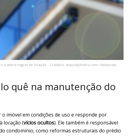
 e altera regras de locação – Créditos: depositphotos.com / fantazista
lo quê na manutenção do
r o imóvel em condições de uso e responde por
à locação (
vícios ocultos
). Ele também é responsável
do condomínio, como reformas estruturais do prédio