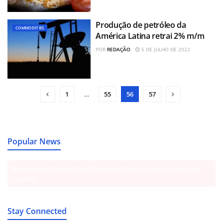
Produção de petróleo da
COMMODITIES
América Latina retrai 2% m/m
POR
REDAÇÃO
5 DE JULHO DE 2022
1
…
55
56
57
Popular News
Plugin Install
: Popular Post Widget need JNews - View Counter to be
installed
Stay Connected