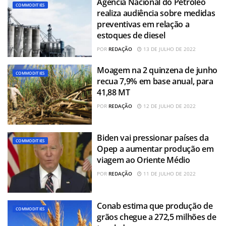
Agência Nacional do Petróleo
COMMODITIES
realiza audiência sobre medidas
preventivas em relação a
estoques de diesel
POR
REDAÇÃO
13 DE JULHO DE 2022
Moagem na 2 quinzena de junho
COMMODITIES
recua 7,9% em base anual, para
41,88 MT
POR
REDAÇÃO
12 DE JULHO DE 2022
Biden vai pressionar países da
COMMODITIES
Opep a aumentar produção em
viagem ao Oriente Médio
POR
REDAÇÃO
11 DE JULHO DE 2022
Conab estima que produção de
COMMODITIES
grãos chegue a 272,5 milhões de