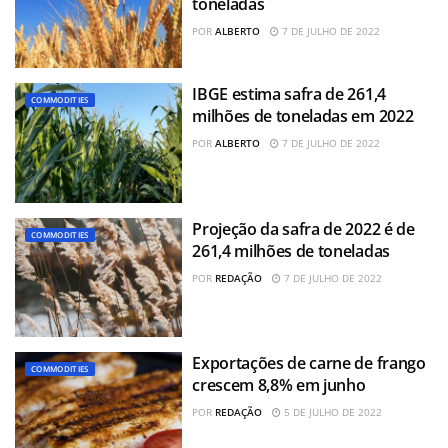
toneladas
POR
ALBERTO
7 DE JULHO DE 2022
IBGE estima safra de 261,4
COMMODITIES
milhões de toneladas em 2022
POR
ALBERTO
7 DE JULHO DE 2022
Projeção da safra de 2022 é de
COMMODITIES
261,4 milhões de toneladas
POR
REDAÇÃO
7 DE JULHO DE 2022
Exportações de carne de frango
COMMODITIES
crescem 8,8% em junho
POR
REDAÇÃO
5 DE JULHO DE 2022