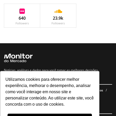
640
23.9k
Followers
Followers
Notícias, análises e dados para você tomar as melhores decisões.
Utilizamos cookies para oferecer melhor
Navegue no site
experiência, melhorar o desempenho, analisar
Últimas notícias
Quem somos
E-books gratuitos
Cursos
como você interage em nosso site e
Política de privacidade
personalizar conteúdo. Ao utilizar este site, você
concorda com o uso de cookies.
Siga nossas redes