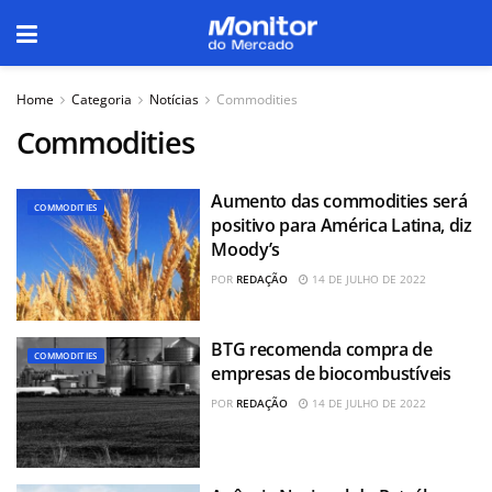
Home
Categoria
Notícias
Commodities
Commodities
Aumento das commodities será
COMMODITIES
positivo para América Latina, diz
Moody’s
POR
REDAÇÃO
14 DE JULHO DE 2022
BTG recomenda compra de
COMMODITIES
empresas de biocombustíveis
POR
REDAÇÃO
14 DE JULHO DE 2022