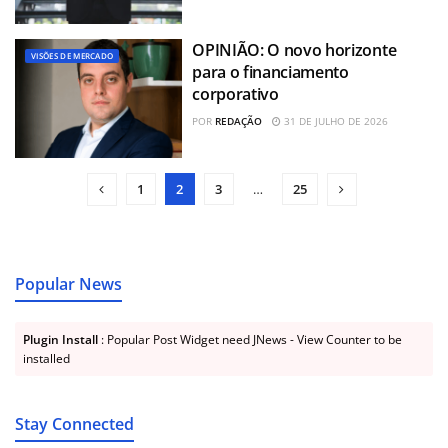
OPINIÃO: O novo horizonte
VISÕES DE MERCADO
para o financiamento
corporativo
POR
REDAÇÃO
31 DE JULHO DE 2026
1
2
3
…
25
Popular News
Plugin Install
: Popular Post Widget need JNews - View Counter to be
installed
Stay Connected