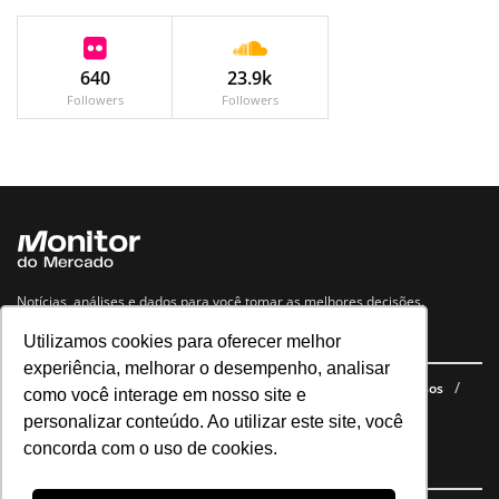
640
23.9k
Followers
Followers
Notícias, análises e dados para você tomar as melhores decisões.
Utilizamos cookies para oferecer melhor
Navegue no site
experiência, melhorar o desempenho, analisar
Últimas notícias
Quem somos
E-books gratuitos
Cursos
como você interage em nosso site e
Política de privacidade
personalizar conteúdo. Ao utilizar este site, você
concorda com o uso de cookies.
Siga nossas redes