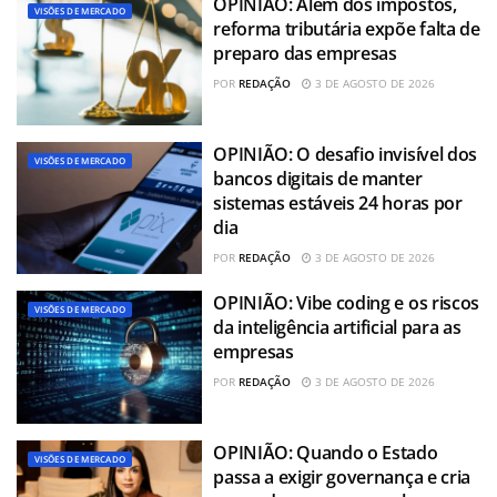
OPINIÃO: Além dos impostos,
VISÕES DE MERCADO
reforma tributária expõe falta de
preparo das empresas
POR
REDAÇÃO
3 DE AGOSTO DE 2026
OPINIÃO: O desafio invisível dos
VISÕES DE MERCADO
bancos digitais de manter
sistemas estáveis 24 horas por
dia
POR
REDAÇÃO
3 DE AGOSTO DE 2026
OPINIÃO: Vibe coding e os riscos
VISÕES DE MERCADO
da inteligência artificial para as
empresas
POR
REDAÇÃO
3 DE AGOSTO DE 2026
OPINIÃO: Quando o Estado
VISÕES DE MERCADO
passa a exigir governança e cria