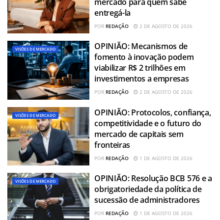
mercado para quem sabe
entregá-la
POR
REDAÇÃO
2 DE AGOSTO DE 2026
OPINIÃO: Mecanismos de
VISÕES DE MERCADO
fomento à inovação podem
viabilizar R$ 2 trilhões em
investimentos a empresas
POR
REDAÇÃO
2 DE AGOSTO DE 2026
OPINIÃO: Protocolos, confiança,
VISÕES DE MERCADO
competitividade e o futuro do
mercado de capitais sem
fronteiras
POR
REDAÇÃO
1 DE AGOSTO DE 2026
OPINIÃO: Resolução BCB 576 e a
VISÕES DE MERCADO
obrigatoriedade da política de
sucessão de administradores
POR
REDAÇÃO
1 DE AGOSTO DE 2026