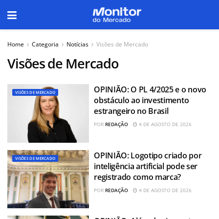
Home
Categoria
Notícias
Visões de Mercado
Visões de Mercado
OPINIÃO: O PL 4/2025 e o novo
VISÕES DE MERCADO
obstáculo ao investimento
estrangeiro no Brasil
POR
REDAÇÃO
4 DE AGOSTO DE 2026
OPINIÃO: Logotipo criado por
VISÕES DE MERCADO
inteligência artificial pode ser
registrado como marca?
POR
REDAÇÃO
4 DE AGOSTO DE 2026