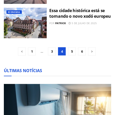
Essa cidade histórica está se
ECONOMIA
tornando o novo xodó europeu
POR
PATRICK
5 DE JULHO DE 2025
1
…
3
4
5
6
ÚLTIMAS NOTÍCIAS