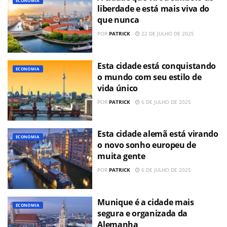
ECONOMIA
liberdade e está mais viva do
que nunca
POR
PATRICK
22 DE JULHO DE 2025
Esta cidade está conquistando
ECONOMIA
o mundo com seu estilo de
vida único
POR
PATRICK
6 DE JULHO DE 2025
Esta cidade alemã está virando
ECONOMIA
o novo sonho europeu de
muita gente
POR
PATRICK
6 DE JULHO DE 2025
Munique é a cidade mais
ECONOMIA
segura e organizada da
Alemanha