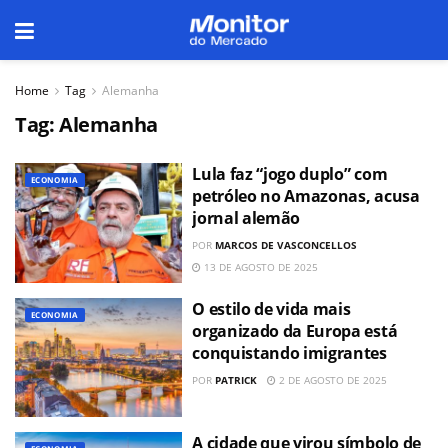
Home
Tag
Alemanha
Tag:
Alemanha
Lula faz “jogo duplo” com
ECONOMIA
petróleo no Amazonas, acusa
jornal alemão
POR
MARCOS DE VASCONCELLOS
13 DE AGOSTO DE 2025
O estilo de vida mais
ECONOMIA
organizado da Europa está
conquistando imigrantes
POR
PATRICK
2 DE AGOSTO DE 2025
A cidade que virou símbolo de