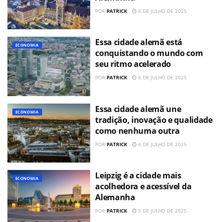
POR
PATRICK
6 DE JULHO DE 2025
Essa cidade alemã está
ECONOMIA
conquistando o mundo com
seu ritmo acelerado
POR
PATRICK
6 DE JULHO DE 2025
Essa cidade alemã une
ECONOMIA
tradição, inovação e qualidade
como nenhuma outra
POR
PATRICK
6 DE JULHO DE 2025
Leipzig é a cidade mais
ECONOMIA
acolhedora e acessível da
Alemanha
POR
PATRICK
5 DE JULHO DE 2025