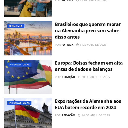
Brasileiros que querem morar
ECONOMIA
na Alemanha precisam saber
disso antes
POR
PATRICK
8 DE MAIO DE 2025
Europa: Bolsas fecham em alta
INTERNACIONAL
antes de dados e balanços
POR
REDAÇÃO
28 DE ABRIL DE 2025
Exportações da Alemanha aos
INTERNACIONAL
EUA batem recorde em 2024
POR
REDAÇÃO
14 DE ABRIL DE 2025