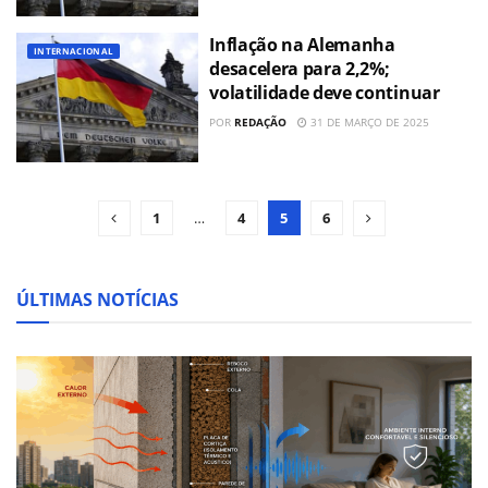
Inflação na Alemanha
INTERNACIONAL
desacelera para 2,2%;
volatilidade deve continuar
POR
REDAÇÃO
31 DE MARÇO DE 2025
1
…
4
5
6
ÚLTIMAS NOTÍCIAS