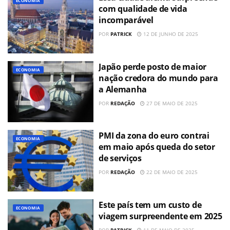
ECONOMIA
com qualidade de vida
incomparável
POR
PATRICK
12 DE JUNHO DE 2025
Japão perde posto de maior
ECONOMIA
nação credora do mundo para
a Alemanha
POR
REDAÇÃO
27 DE MAIO DE 2025
PMI da zona do euro contrai
ECONOMIA
em maio após queda do setor
de serviços
POR
REDAÇÃO
22 DE MAIO DE 2025
Este país tem um custo de
ECONOMIA
viagem surpreendente em 2025
POR
PATRICK
11 DE MAIO DE 2025