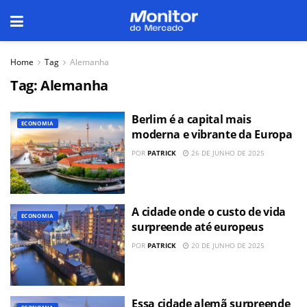
Home
Tag
Alemanha
Tag:
Alemanha
Berlim é a capital mais
ECONOMIA
moderna e vibrante da Europa
POR
PATRICK
26 DE JUNHO DE 2025
A cidade onde o custo de vida
ECONOMIA
surpreende até europeus
POR
PATRICK
20 DE JUNHO DE 2025
Essa cidade alemã surpreende