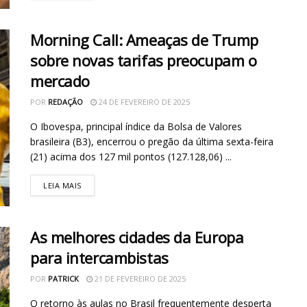
Morning Call: Ameaças de Trump
sobre novas tarifas preocupam o
mercado
POR
REDAÇÃO
24 DE FEVEREIRO DE 2025
O Ibovespa, principal índice da Bolsa de Valores
brasileira (B3), encerrou o pregão da última sexta-feira
(21) acima dos 127 mil pontos (127.128,06) ...
LEIA MAIS
As melhores cidades da Europa
para intercambistas
POR
PATRICK
21 DE FEVEREIRO DE 2025
O retorno às aulas no Brasil frequentemente desperta