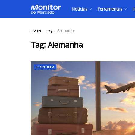
Notícias
Ferramentas
I
Home
Tag
Alemanha
Tag:
Alemanha
ECONOMIA