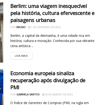
Berlim: uma viagem inesquecível
pela história, cultura efervescente e
paisagens urbanas
POR
BRUNO
1 DE FEVEREIRO DE 2025
Berlim, a capital da Alemanha, é uma cidade rica em
história, cultura e inovação. Conhecida por sua vibrante
cena artística ...
LEIA MAIS
Economia europeia sinaliza
recuperação após divulgação de
PMI
POR
GABRIELA SANTOS
24 DE JANEIRO DE 2025
O Índice de Gerentes de Compras (PMI, na sigla em