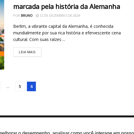
marcada pela história da Alemanha
POR
BRUNO
12 DE DEZEMBRO DE 2024
Berlim, a vibrante capital da Alemanha, é conhecida
mundialmente por sua rica história e efervescente cena
cultural. Com suas raízes ...
LEIA MAIS
…
5
6
melhorar o desempenho, analisar como você interage em nosso sit