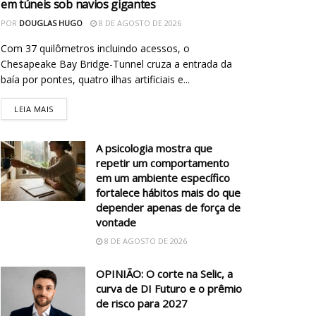
em túneis sob navios gigantes
POR
DOUGLAS HUGO
8 DE AGOSTO DE 2026
Com 37 quilômetros incluindo acessos, o
Chesapeake Bay Bridge-Tunnel cruza a entrada da
baía por pontes, quatro ilhas artificiais e...
LEIA MAIS
A psicologia mostra que
repetir um comportamento
em um ambiente específico
fortalece hábitos mais do que
depender apenas de força de
vontade
8 DE AGOSTO DE 2026
OPINIÃO: O corte na Selic, a
curva de DI Futuro e o prêmio
de risco para 2027