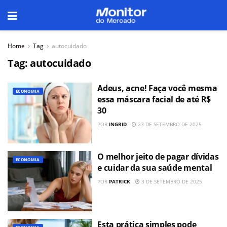
Home
Tag
autocuidado
Tag:
autocuidado
Adeus, acne! Faça você mesma
ECONOMIA
essa máscara facial de até R$
30
POR
INGRID
23 DE SETEMBRO DE 2025
O melhor jeito de pagar dívidas
ECONOMIA
e cuidar da sua saúde mental
POR
PATRICK
3 DE SETEMBRO DE 2025
Esta prática simples pode