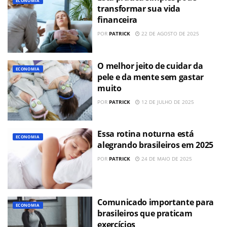
ECONOMIA
transformar sua vida
financeira
POR
PATRICK
22 DE AGOSTO DE 2025
O melhor jeito de cuidar da
ECONOMIA
pele e da mente sem gastar
muito
POR
PATRICK
12 DE JULHO DE 2025
Essa rotina noturna está
ECONOMIA
alegrando brasileiros em 2025
POR
PATRICK
24 DE MAIO DE 2025
Comunicado importante para
ECONOMIA
brasileiros que praticam
exercícios