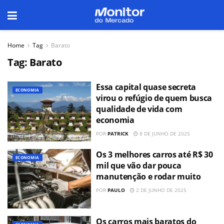
Home
Tag
Barato
Tag:
Barato
Essa capital quase secreta
ECONOMIA
virou o refúgio de quem busca
qualidade de vida com
economia
POR
PATRICK
8 DE JUNHO DE 2025
Os 3 melhores carros até R$ 30
ECONOMIA
mil que vão dar pouca
manutenção e rodar muito
POR
PAULO
2 DE JUNHO DE 2025
Os carros mais baratos do