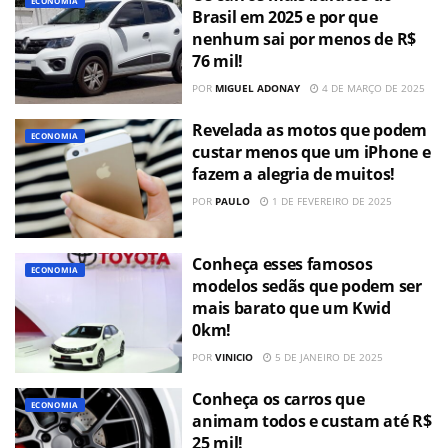
ECONOMIA
Brasil em 2025 e por que
nenhum sai por menos de R$
76 mil!
POR
MIGUEL ADONAY
4 DE MARÇO DE 2025
Revelada as motos que podem
ECONOMIA
custar menos que um iPhone e
fazem a alegria de muitos!
POR
PAULO
1 DE FEVEREIRO DE 2025
Conheça esses famosos
ECONOMIA
modelos sedãs que podem ser
mais barato que um Kwid
0km!
POR
VINICIO
5 DE JANEIRO DE 2025
Conheça os carros que
ECONOMIA
animam todos e custam até R$
25 mil!