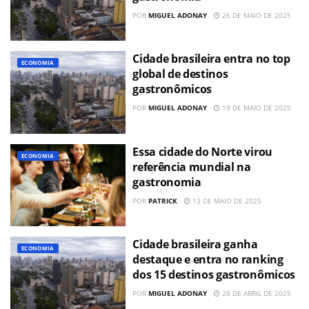
POR
MIGUEL ADONAY
26 DE MAIO DE 2025
Cidade brasileira entra no top
ECONOMIA
global de destinos
gastronômicos
POR
MIGUEL ADONAY
19 DE MAIO DE 2025
Essa cidade do Norte virou
ECONOMIA
referência mundial na
gastronomia
POR
PATRICK
13 DE MAIO DE 2025
Cidade brasileira ganha
ECONOMIA
destaque e entra no ranking
dos 15 destinos gastronômicos
POR
MIGUEL ADONAY
28 DE ABRIL DE 2025