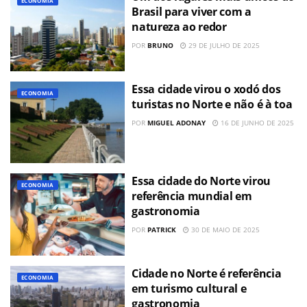
ECONOMIA
Brasil para viver com a
natureza ao redor
POR
BRUNO
29 DE JULHO DE 2025
Essa cidade virou o xodó dos
ECONOMIA
turistas no Norte e não é à toa
POR
MIGUEL ADONAY
16 DE JUNHO DE 2025
Essa cidade do Norte virou
ECONOMIA
referência mundial em
gastronomia
POR
PATRICK
30 DE MAIO DE 2025
Cidade no Norte é referência
ECONOMIA
em turismo cultural e
gastronomia