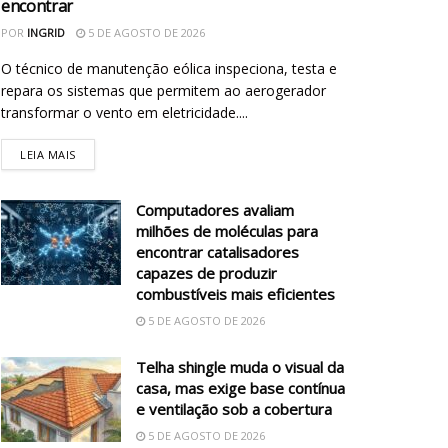
encontrar
POR
INGRID
5 DE AGOSTO DE 2026
O técnico de manutenção eólica inspeciona, testa e
repara os sistemas que permitem ao aerogerador
transformar o vento em eletricidade....
LEIA MAIS
Computadores avaliam
milhões de moléculas para
encontrar catalisadores
capazes de produzir
combustíveis mais eficientes
5 DE AGOSTO DE 2026
Telha shingle muda o visual da
casa, mas exige base contínua
e ventilação sob a cobertura
5 DE AGOSTO DE 2026