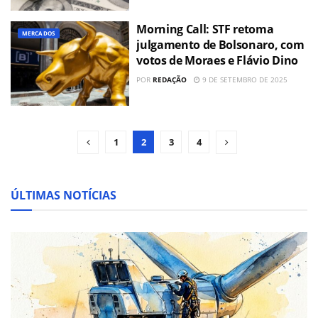
Morning Call: STF retoma
MERCADOS
julgamento de Bolsonaro, com
votos de Moraes e Flávio Dino
POR
REDAÇÃO
9 DE SETEMBRO DE 2025
1
2
3
4
ÚLTIMAS NOTÍCIAS