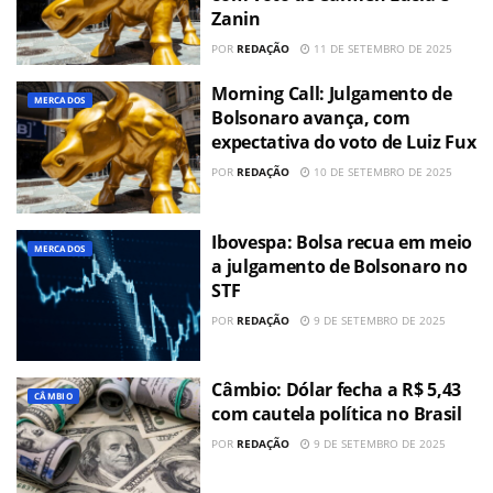
Zanin
POR
REDAÇÃO
11 DE SETEMBRO DE 2025
Morning Call: Julgamento de
MERCADOS
Bolsonaro avança, com
expectativa do voto de Luiz Fux
POR
REDAÇÃO
10 DE SETEMBRO DE 2025
Ibovespa: Bolsa recua em meio
MERCADOS
a julgamento de Bolsonaro no
STF
POR
REDAÇÃO
9 DE SETEMBRO DE 2025
Câmbio: Dólar fecha a R$ 5,43
CÂMBIO
com cautela política no Brasil
POR
REDAÇÃO
9 DE SETEMBRO DE 2025