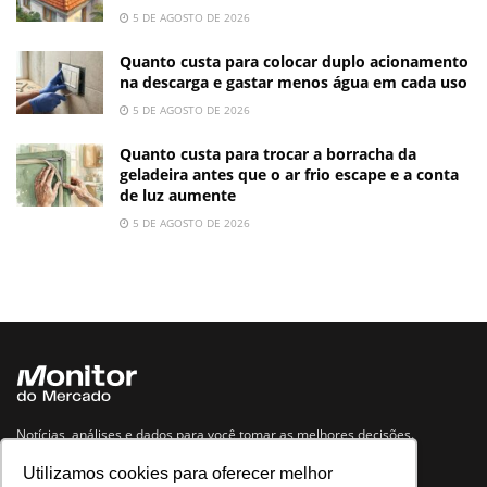
5 DE AGOSTO DE 2026
Quanto custa para colocar duplo acionamento
na descarga e gastar menos água em cada uso
5 DE AGOSTO DE 2026
Quanto custa para trocar a borracha da
geladeira antes que o ar frio escape e a conta
de luz aumente
5 DE AGOSTO DE 2026
Notícias, análises e dados para você tomar as melhores decisões.
Utilizamos cookies para oferecer melhor
Navegue no site