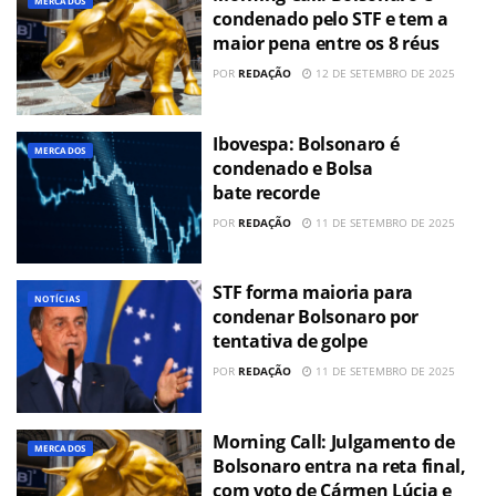
MERCADOS
condenado pelo STF e tem a
maior pena entre os 8 réus
POR
REDAÇÃO
12 DE SETEMBRO DE 2025
Ibovespa: Bolsonaro é
MERCADOS
condenado e Bolsa
bate recorde
POR
REDAÇÃO
11 DE SETEMBRO DE 2025
STF forma maioria para
NOTÍCIAS
condenar Bolsonaro por
tentativa de golpe
POR
REDAÇÃO
11 DE SETEMBRO DE 2025
Morning Call: Julgamento de
MERCADOS
Bolsonaro entra na reta final,
com voto de Cármen Lúcia e