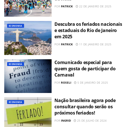
POR
PATRICK
22 DE JANEIRO DE 2025
Descubra os feriados nacionais
ECONOMIA
e estaduais do Rio de Janeiro
em 2025
POR
PATRICK
11 DE JANEIRO DE 2025
Comunicado especial para
ECONOMIA
quem gosta de participar do
Carnaval
POR
ROSELI
5 DE JANEIRO DE 2025
Nação brasileira agora pode
ECONOMIA
consultar quando serão os
próximos feriados!
POR
INGRID
25 DE JULHO DE 2024