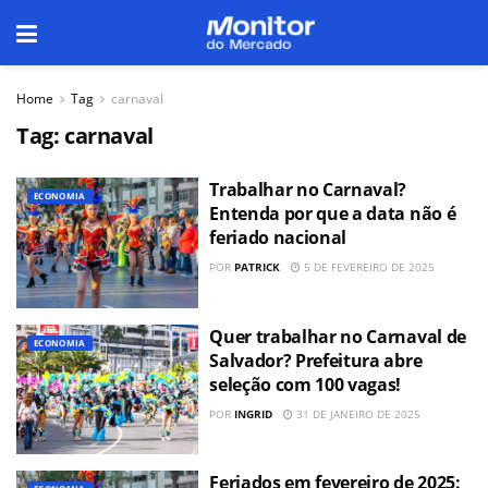
Home
Tag
carnaval
Tag:
carnaval
Trabalhar no Carnaval?
ECONOMIA
Entenda por que a data não é
feriado nacional
POR
PATRICK
5 DE FEVEREIRO DE 2025
Quer trabalhar no Carnaval de
ECONOMIA
Salvador? Prefeitura abre
seleção com 100 vagas!
POR
INGRID
31 DE JANEIRO DE 2025
Feriados em fevereiro de 2025: