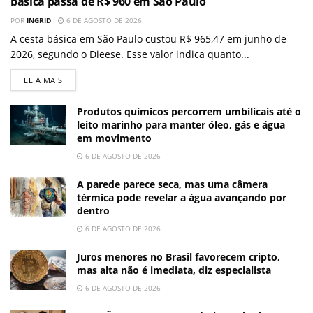
básica passa de R$ 960 em São Paulo
POR
INGRID
6 DE AGOSTO DE 2026
A cesta básica em São Paulo custou R$ 965,47 em junho de
2026, segundo o Dieese. Esse valor indica quanto...
LEIA MAIS
Produtos químicos percorrem umbilicais até o
leito marinho para manter óleo, gás e água
em movimento
6 DE AGOSTO DE 2026
A parede parece seca, mas uma câmera
térmica pode revelar a água avançando por
dentro
6 DE AGOSTO DE 2026
Juros menores no Brasil favorecem cripto,
mas alta não é imediata, diz especialista
6 DE AGOSTO DE 2026