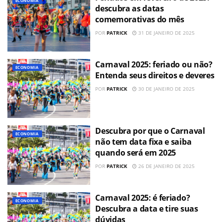
ECONOMIA
descubra as datas
comemorativas do mês
POR
PATRICK
31 DE JANEIRO DE 2025
Carnaval 2025: feriado ou não?
ECONOMIA
Entenda seus direitos e deveres
POR
PATRICK
30 DE JANEIRO DE 2025
Descubra por que o Carnaval
ECONOMIA
não tem data fixa e saiba
quando será em 2025
POR
PATRICK
26 DE JANEIRO DE 2025
Carnaval 2025: é feriado?
ECONOMIA
Descubra a data e tire suas
dúvidas