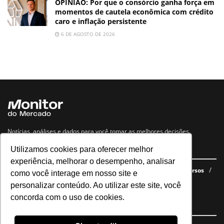
OPINIÃO: Por que o consórcio ganha força em
momentos de cautela econômica com crédito
caro e inflação persistente
6 DE AGOSTO DE 2026
Notícias, análises e dados para você tomar as melhores decisões.
Utilizamos cookies para oferecer melhor
Navegue no site
experiência, melhorar o desempenho, analisar
Últimas notícias
Quem somos
E-books gratuitos
Cursos
como você interage em nosso site e
Política de privacidade
personalizar conteúdo. Ao utilizar este site, você
concorda com o uso de cookies.
Siga nossas redes