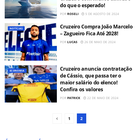
do que o esperado!
POR
ROSELI
5 DE AGOSTO DE 2024
Cruzeiro Compra João Marcelo
NOTÍCIAS
– Zagueiro Fica Até 2028!
POR
LUCAS
26 DE MAIO DE 2024
Cruzeiro anuncia contratação
ECONOMIA
de Cássio, que passa ter o
maior salário do elenco!
Confira os valores
POR
PATRICK
22 DE MAIO DE 2024
1
2