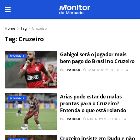
Home
Tag
Cruzeiro
Tag:
Cruzeiro
Gabigol será o jogador mais
ECONOMIA
bem pago do Brasil no Cruzeiro
POR
PATRICK
12 DE NOVEMBRO DE 2024
Arias pode estar de malas
ECONOMIA
prontas para o Cruzeiro?
Entenda o que está rolando
POR
PATRICK
6 DE NOVEMBRO DE 2024
Cruzeiro insiste em Dudu e não