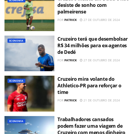
ECONOMIA
desiste de sonho com
palmeirense
POR
PATRICK
27 DE OUTUBRO DE 2024
Cruzeiro terá que desembolsar
ECONOMIA
R$ 34 milhões para ex-agentes
de Dedé
POR
PATRICK
27 DE OUTUBRO DE 2024
Cruzeiro mira volante do
ECONOMIA
Athletico-PR para reforçar o
time
POR
PATRICK
21 DE OUTUBRO DE 2024
Trabalhadores cansados
ECONOMIA
podem fazer uma viagem de
Cruzeiro com menos dinheiro