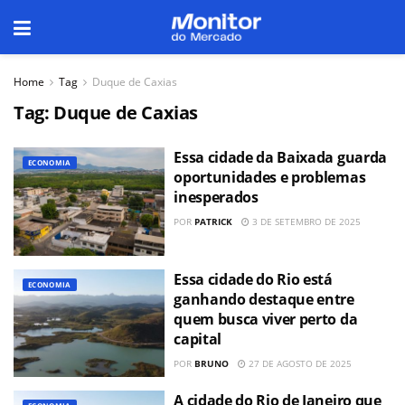
Home
Tag
Duque de Caxias
Tag:
Duque de Caxias
Essa cidade da Baixada guarda
ECONOMIA
oportunidades e problemas
inesperados
POR
PATRICK
3 DE SETEMBRO DE 2025
Essa cidade do Rio está
ECONOMIA
ganhando destaque entre
quem busca viver perto da
capital
POR
BRUNO
27 DE AGOSTO DE 2025
A cidade do Rio de Janeiro que