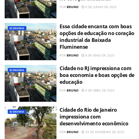
POR
BRUNO
8 DE JUNHO DE 2025
Essa cidade encanta com boas
ECONOMIA
opções de educação no coração
industrial da Baixada
Fluminense
POR
BRUNO
8 DE MAIO DE 2025
Cidade no RJ impressiona com
ECONOMIA
boa economia e boas opções de
educação
POR
BRUNO
8 DE ABRIL DE 2025
Cidade do Rio de Janeiro
ECONOMIA
impressiona com
desenvolvimento econômico
POR
BRUNO
23 DE FEVEREIRO DE 2025