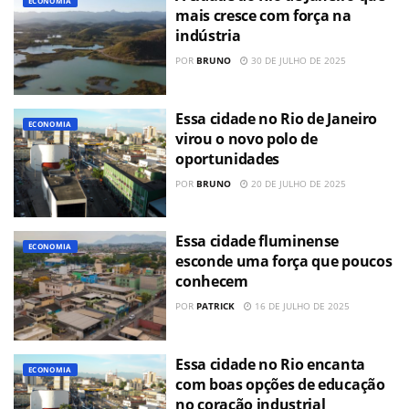
ECONOMIA
mais cresce com força na
indústria
POR
BRUNO
30 DE JULHO DE 2025
Essa cidade no Rio de Janeiro
ECONOMIA
virou o novo polo de
oportunidades
POR
BRUNO
20 DE JULHO DE 2025
Essa cidade fluminense
ECONOMIA
esconde uma força que poucos
conhecem
POR
PATRICK
16 DE JULHO DE 2025
Essa cidade no Rio encanta
ECONOMIA
com boas opções de educação
no coração industrial