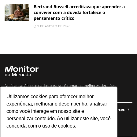
Bertrand Russell acreditava que aprender a
conviver com a dúvida fortalece o
pensamento crítico
9 DE AGOSTO DE 2026
Notícias, análises e dados para você tomar as melhores decisões.
Utilizamos cookies para oferecer melhor
Navegue no site
experiência, melhorar o desempenho, analisar
Últimas notícias
Quem somos
E-books gratuitos
Cursos
como você interage em nosso site e
Política de privacidade
personalizar conteúdo. Ao utilizar este site, você
concorda com o uso de cookies.
Siga nossas redes