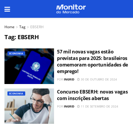
Home
Tag
EBSERH
Tag:
EBSERH
57 mil novas vagas estão
ECONOMIA
previstas para 2025: brasileiros
comemoram oportunidades de
emprego!
POR
INGRID
30 DE OUTUBRO DE 2024
Concurso EBSERH: novas vagas
ECONOMIA
com inscrições abertas
POR
INGRID
11 DE SETEMBRO DE 2024