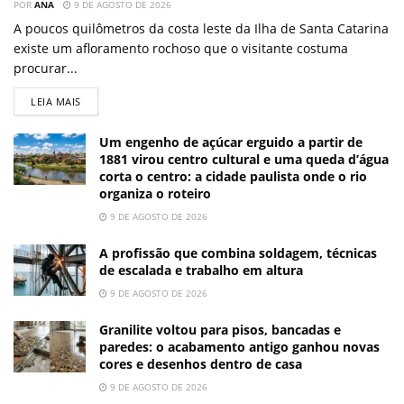
POR
ANA
9 DE AGOSTO DE 2026
A poucos quilômetros da costa leste da Ilha de Santa Catarina
existe um afloramento rochoso que o visitante costuma
procurar...
LEIA MAIS
Um engenho de açúcar erguido a partir de
1881 virou centro cultural e uma queda d’água
corta o centro: a cidade paulista onde o rio
organiza o roteiro
9 DE AGOSTO DE 2026
A profissão que combina soldagem, técnicas
de escalada e trabalho em altura
9 DE AGOSTO DE 2026
Granilite voltou para pisos, bancadas e
paredes: o acabamento antigo ganhou novas
cores e desenhos dentro de casa
9 DE AGOSTO DE 2026