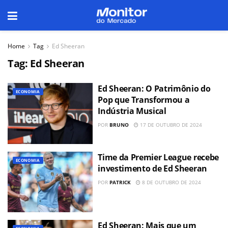
Home
Tag
Ed Sheeran
Tag:
Ed Sheeran
Ed Sheeran: O Patrimônio do
ECONOMIA
Pop que Transformou a
Indústria Musical
POR
BRUNO
17 DE OUTUBRO DE 2024
Time da Premier League recebe
ECONOMIA
investimento de Ed Sheeran
POR
PATRICK
8 DE OUTUBRO DE 2024
Ed Sheeran: Mais que um