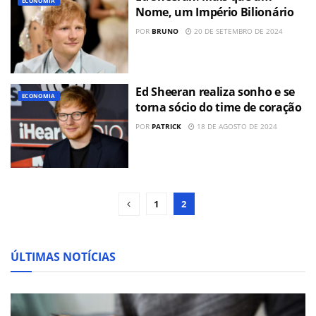
ECONOMIA
Nome, um Império Bilionário
POR
BRUNO
20 DE SETEMBRO DE 2024
Ed Sheeran realiza sonho e se
ECONOMIA
torna sócio do time de coração
POR
PATRICK
18 DE AGOSTO DE 2024
1
2
ÚLTIMAS NOTÍCIAS