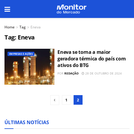
Home
Tag
Eneva
Tag:
Eneva
Eneva se torna a maior
EMPRESAS E AÇÕES
geradora térmica do país com
ativos do BTG
POR
REDAÇÃO
28 DE OUTUBRO DE 2024
1
2
ÚLTIMAS NOTÍCIAS