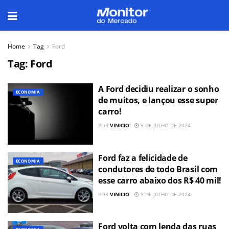
Home
Tag
Ford
Tag:
Ford
A Ford decidiu realizar o sonho
ECONOMIA
de muitos, e lançou esse super
carro!
POR
VINICIO
9 DE JULHO DE 2024
Ford faz a felicidade de
ECONOMIA
condutores de todo Brasil com
esse carro abaixo dos R$ 40 mil!
POR
VINICIO
9 DE JULHO DE 2024
Ford volta com lenda das ruas