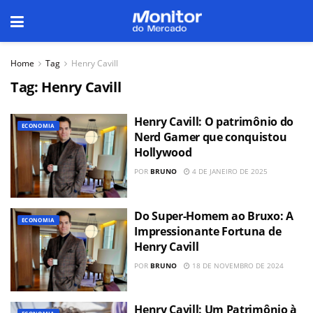
Home
Tag
Henry Cavill
Tag:
Henry Cavill
Henry Cavill: O patrimônio do
ECONOMIA
Nerd Gamer que conquistou
Hollywood
POR
BRUNO
4 DE JANEIRO DE 2025
Do Super-Homem ao Bruxo: A
ECONOMIA
Impressionante Fortuna de
Henry Cavill
POR
BRUNO
18 DE NOVEMBRO DE 2024
Henry Cavill: Um Patrimônio à