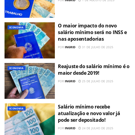
O maior impacto do novo
ECONOMIA
salário mínimo será no INSS e
nas aposentadorias
POR
INGRID
31 DE JULHO DE 2025
Reajuste do salário mínimo é o
ECONOMIA
maior desde 2019!
POR
INGRID
25 DE JULHO DE 2025
Salário mínimo recebe
ECONOMIA
atualização e novo valor já
pode ser depositado!
POR
INGRID
24 DE JULHO DE 2025