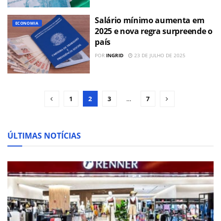
Salário mínimo aumenta em
ECONOMIA
2025 e nova regra surpreende o
país
POR
INGRID
23 DE JULHO DE 2025
1
2
3
…
7
ÚLTIMAS NOTÍCIAS