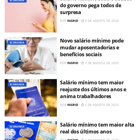
ECONOMIA
do governo pega todos de
surpresa
POR
INGRID
9 DE AGOSTO DE 2025
Novo salário mínimo pode
ECONOMIA
mudar aposentadorias e
benefícios sociais
POR
INGRID
3 DE AGOSTO DE 2025
Salário mínimo tem maior
ECONOMIA
reajuste dos últimos anos e
anima trabalhadores
POR
INGRID
2 DE AGOSTO DE 2025
Salário mínimo tem maior alta
ECONOMIA
real dos últimos anos
POR
INGRID
1 DE AGOSTO DE 2025