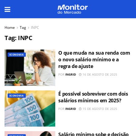
Home
Tag
INPC
Tag:
INPC
O que muda na sua renda com
ECONOMIA
o novo salário mínimo e a
regra de ajuste
POR
INGRID
16 DE AGOSTO DE 2025
É possível sobreviver com dois
ECONOMIA
salários mínimos em 2025?
POR
INGRID
15 DE AGOSTO DE 2025
Salário mínimo sobe e decisão