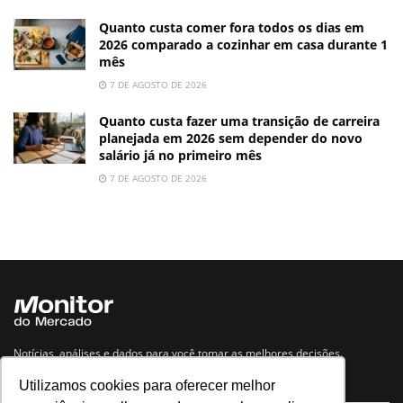
Quanto custa comer fora todos os dias em
2026 comparado a cozinhar em casa durante 1
mês
7 DE AGOSTO DE 2026
Quanto custa fazer uma transição de carreira
planejada em 2026 sem depender do novo
salário já no primeiro mês
7 DE AGOSTO DE 2026
Notícias, análises e dados para você tomar as melhores decisões.
Utilizamos cookies para oferecer melhor
Navegue no site