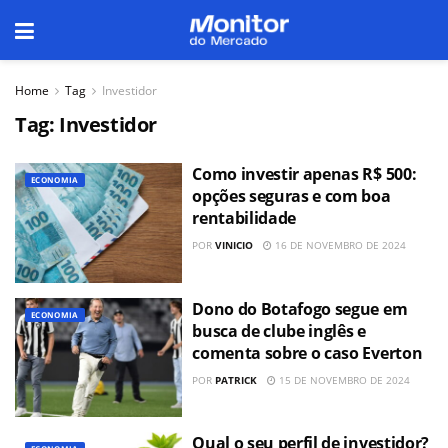
Home
Tag
Investidor
Tag:
Investidor
Como investir apenas R$ 500:
ECONOMIA
opções seguras e com boa
rentabilidade
POR
VINICIO
16 DE NOVEMBRO DE 2024
Dono do Botafogo segue em
ECONOMIA
busca de clube inglês e
comenta sobre o caso Everton
POR
PATRICK
15 DE NOVEMBRO DE 2024
Qual o seu perfil de investidor?