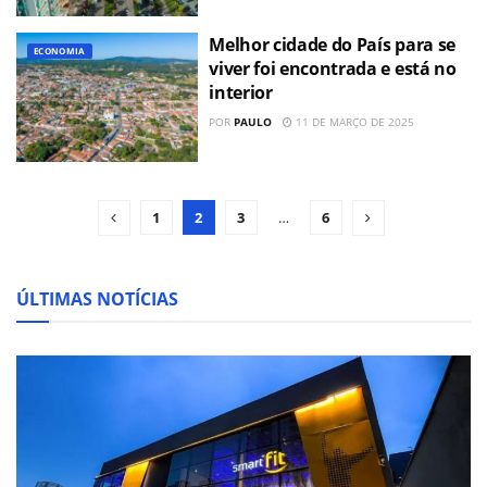
Melhor cidade do País para se
ECONOMIA
viver foi encontrada e está no
interior
POR
PAULO
11 DE MARÇO DE 2025
1
2
3
…
6
ÚLTIMAS NOTÍCIAS