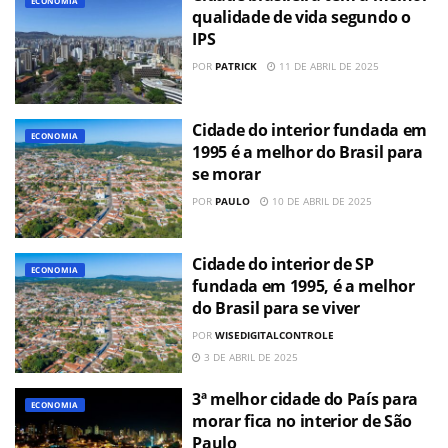
ECONOMIA
qualidade de vida segundo o
IPS
POR
PATRICK
11 DE ABRIL DE 2025
Cidade do interior fundada em
ECONOMIA
1995 é a melhor do Brasil para
se morar
POR
PAULO
10 DE ABRIL DE 2025
Cidade do interior de SP
ECONOMIA
fundada em 1995, é a melhor
do Brasil para se viver
POR
WISEDIGITALCONTROLE
3 DE ABRIL DE 2025
3ª melhor cidade do País para
ECONOMIA
morar fica no interior de São
Paulo