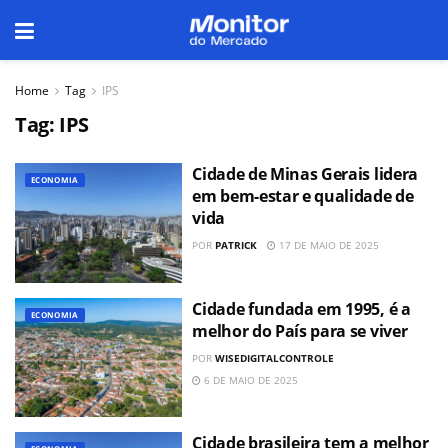
Home
Tag
IPS
Tag:
IPS
Cidade de Minas Gerais lidera
ECONOMIA
em bem-estar e qualidade de
vida
POR
PATRICK
17 DE MAIO DE 2025
Cidade fundada em 1995, é a
ECONOMIA
melhor do País para se viver
POR
WISEDIGITALCONTROLE
6 DE MAIO DE 2025
Cidade brasileira tem a melhor