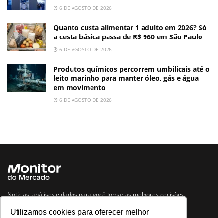
6 DE AGOSTO DE 2026
Quanto custa alimentar 1 adulto em 2026? Só
a cesta básica passa de R$ 960 em São Paulo
6 DE AGOSTO DE 2026
Produtos químicos percorrem umbilicais até o
leito marinho para manter óleo, gás e água
em movimento
6 DE AGOSTO DE 2026
Notícias, análises e dados para você tomar as melhores decisões.
Utilizamos cookies para oferecer melhor
Navegue no site