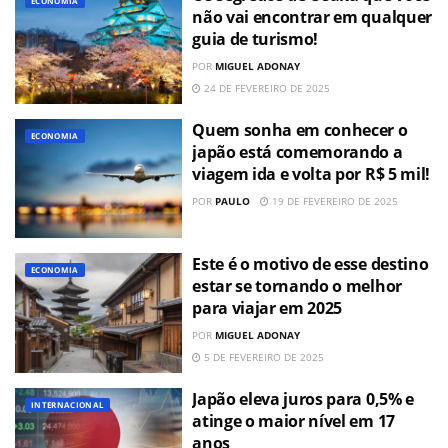
ECONOMIA
não vai encontrar em qualquer
guia de turismo!
POR
MIGUEL ADONAY
24 DE FEVEREIRO DE 2025
Quem sonha em conhecer o
ECONOMIA
japão está comemorando a
viagem ida e volta por R$ 5 mil!
POR
PAULO
19 DE FEVEREIRO DE 2025
Este é o motivo de esse destino
ECONOMIA
estar se tornando o melhor
para viajar em 2025
POR
MIGUEL ADONAY
5 DE FEVEREIRO DE 2025
Japão eleva juros para 0,5% e
INTERNACIONAL
atinge o maior nível em 17
anos