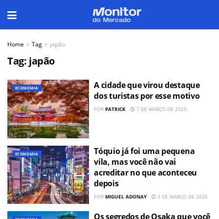
Home
Tag
japão
Tag:
japão
A cidade que virou destaque
ECONOMIA
dos turistas por esse motivo
POR
PATRICK
7 DE MARÇO DE 2025
Tóquio já foi uma pequena
ECONOMIA
vila, mas você não vai
acreditar no que aconteceu
depois
POR
MIGUEL ADONAY
3 DE MARÇO DE 2025
Os segredos de Osaka que você