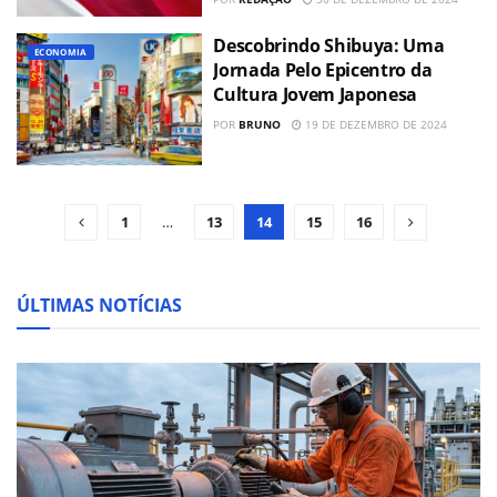
Descobrindo Shibuya: Uma
ECONOMIA
Jornada Pelo Epicentro da
Cultura Jovem Japonesa
POR
BRUNO
19 DE DEZEMBRO DE 2024
1
…
13
14
15
16
ÚLTIMAS NOTÍCIAS