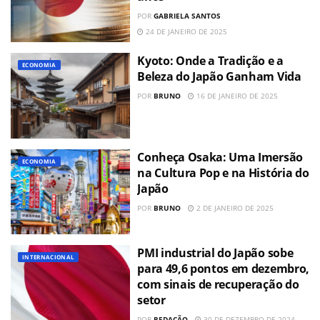
POR
GABRIELA SANTOS
24 DE JANEIRO DE 2025
Kyoto: Onde a Tradição e a
ECONOMIA
Beleza do Japão Ganham Vida
POR
BRUNO
16 DE JANEIRO DE 2025
Conheça Osaka: Uma Imersão
ECONOMIA
na Cultura Pop e na História do
Japão
POR
BRUNO
2 DE JANEIRO DE 2025
PMI industrial do Japão sobe
INTERNACIONAL
para 49,6 pontos em dezembro,
com sinais de recuperação do
setor
POR
REDAÇÃO
30 DE DEZEMBRO DE 2024