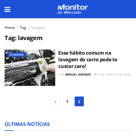
Home
Tag
lavagem
Tag:
lavagem
Esse hábito comum na
ECONOMIA
lavagem do carro pode te
custar caro!
POR
MIGUEL ADONAY
2 DE AGOSTO DE 2025
1
2
ÚLTIMAS NOTÍCIAS