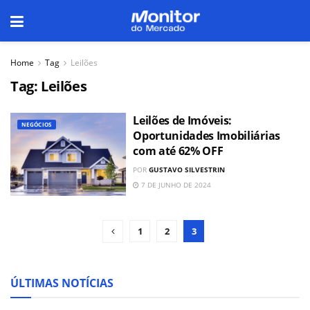
Home
Tag
Leilões
Tag:
Leilões
Leilões de Imóveis:
NEGÓCIOS
Oportunidades Imobiliárias
com até 62% OFF
POR
GUSTAVO SILVESTRIN
7 DE JUNHO DE 2024
1
2
3
ÚLTIMAS NOTÍCIAS