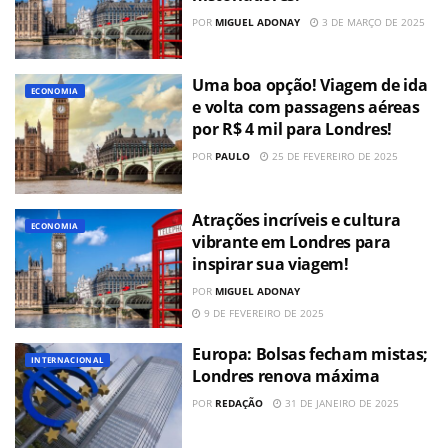
POR
MIGUEL ADONAY
3 DE MARÇO DE 2025
Uma boa opção! Viagem de ida
ECONOMIA
e volta com passagens aéreas
por R$ 4 mil para Londres!
POR
PAULO
25 DE FEVEREIRO DE 2025
Atrações incríveis e cultura
ECONOMIA
vibrante em Londres para
inspirar sua viagem!
POR
MIGUEL ADONAY
9 DE FEVEREIRO DE 2025
Europa: Bolsas fecham mistas;
INTERNACIONAL
Londres renova máxima
POR
REDAÇÃO
31 DE JANEIRO DE 2025