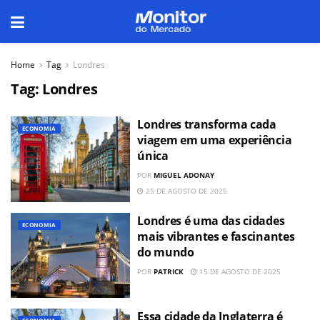
Home
Tag
Londres
Tag:
Londres
Londres transforma cada
ECONOMIA
viagem em uma experiência
única
POR
MIGUEL ADONAY
25 DE AGOSTO DE 2025
Londres é uma das cidades
ECONOMIA
mais vibrantes e fascinantes
do mundo
POR
PATRICK
15 DE AGOSTO DE 2025
Essa cidade da Inglaterra é