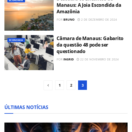
ECONOMIA
Manaus: A Joia Escondida da
Amazônia
POR
BRUNO
2 DE DEZEMBRO DE 2024
Câmara de Manaus: Gabarito
ECONOMIA
da questão 48 pode ser
questionado
POR
INGRID
22 DE NOVEMBRO DE 2024
1
2
3
ÚLTIMAS NOTÍCIAS