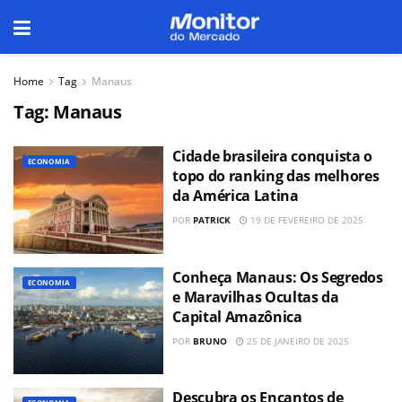
Home
Tag
Manaus
Tag:
Manaus
Cidade brasileira conquista o
ECONOMIA
topo do ranking das melhores
da América Latina
POR
PATRICK
19 DE FEVEREIRO DE 2025
Conheça Manaus: Os Segredos
ECONOMIA
e Maravilhas Ocultas da
Capital Amazônica
POR
BRUNO
25 DE JANEIRO DE 2025
Descubra os Encantos de