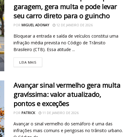
garagem, gera multa e pode levar
seu carro direto para o guincho
POR
MIGUEL ADONAY
12 DE JANEIRO DE 2026
Bloquear a entrada e saída de veículos constitui uma
infração média prevista no Código de Trânsito
Brasileiro (CTB). Essa atitude ...
LEIA MAIS
Avançar sinal vermelho gera multa
gravíssima: valor atualizado,
pontos e exceções
POR
PATRICK
11 DE JANEIRO DE 2026
Avançar o sinal vermelho do semáforo é uma das
infrações mais comuns e perigosas no trânsito urbano.