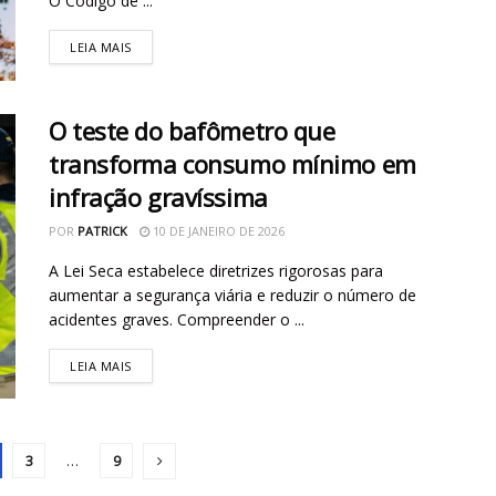
O Código de ...
LEIA MAIS
O teste do bafômetro que
transforma consumo mínimo em
infração gravíssima
POR
PATRICK
10 DE JANEIRO DE 2026
A Lei Seca estabelece diretrizes rigorosas para
aumentar a segurança viária e reduzir o número de
acidentes graves. Compreender o ...
LEIA MAIS
3
…
9