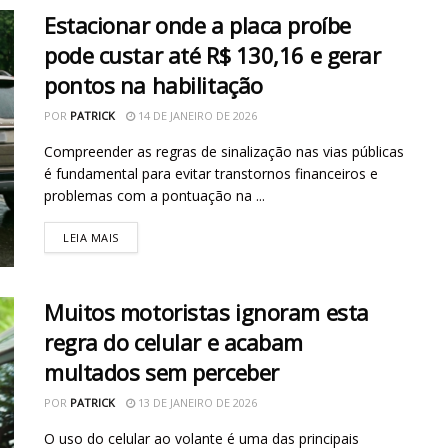
Estacionar onde a placa proíbe
pode custar até R$ 130,16 e gerar
pontos na habilitação
POR
PATRICK
14 DE JANEIRO DE 2026
Compreender as regras de sinalização nas vias públicas
é fundamental para evitar transtornos financeiros e
problemas com a pontuação na ...
LEIA MAIS
Muitos motoristas ignoram esta
regra do celular e acabam
multados sem perceber
POR
PATRICK
13 DE JANEIRO DE 2026
O uso do celular ao volante é uma das principais