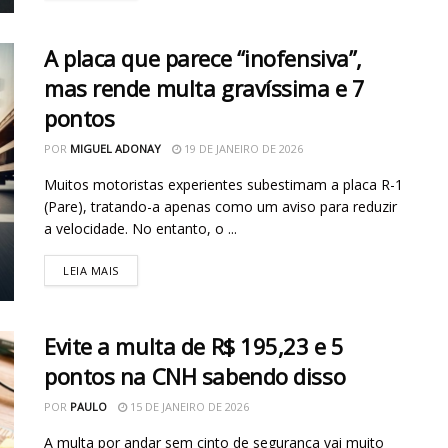
A placa que parece “inofensiva”,
mas rende multa gravíssima e 7
pontos
POR
MIGUEL ADONAY
19 DE JANEIRO DE 2026
Muitos motoristas experientes subestimam a placa R-1
(Pare), tratando-a apenas como um aviso para reduzir
a velocidade. No entanto, o ...
LEIA MAIS
Evite a multa de R$ 195,23 e 5
pontos na CNH sabendo disso
POR
PAULO
15 DE JANEIRO DE 2026
A multa por andar sem cinto de segurança vai muito