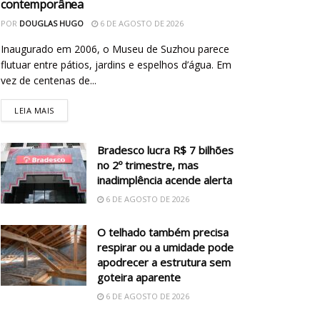
contemporânea
POR
DOUGLAS HUGO
6 DE AGOSTO DE 2026
Inaugurado em 2006, o Museu de Suzhou parece
flutuar entre pátios, jardins e espelhos d’água. Em
vez de centenas de...
LEIA MAIS
Bradesco lucra R$ 7 bilhões
no 2º trimestre, mas
inadimplência acende alerta
6 DE AGOSTO DE 2026
O telhado também precisa
respirar ou a umidade pode
apodrecer a estrutura sem
goteira aparente
6 DE AGOSTO DE 2026