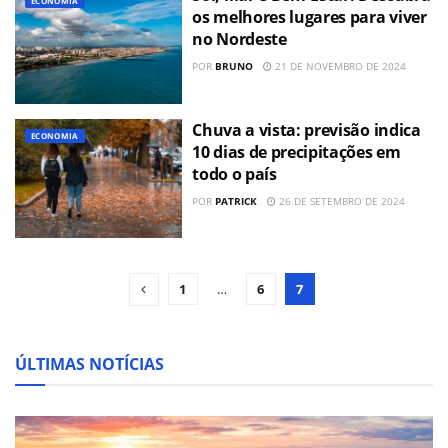
ECONOMIA
os melhores lugares para viver
no Nordeste
POR
BRUNO
21 DE NOVEMBRO DE 2024
Chuva a vista: previsão indica
ECONOMIA
10 dias de precipitações em
todo o país
POR
PATRICK
26 DE SETEMBRO DE 2024
1
…
6
7
ÚLTIMAS NOTÍCIAS