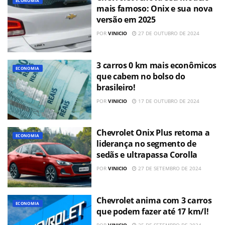
ECONOMIA
mais famoso: Onix e sua nova
versão em 2025
POR
VINICIO
27 DE OUTUBRO DE 2024
3 carros 0 km mais econômicos
ECONOMIA
que cabem no bolso do
brasileiro!
POR
VINICIO
17 DE OUTUBRO DE 2024
Chevrolet Onix Plus retoma a
ECONOMIA
liderança no segmento de
sedãs e ultrapassa Corolla
POR
VINICIO
27 DE SETEMBRO DE 2024
Chevrolet anima com 3 carros
ECONOMIA
que podem fazer até 17 km/l!
POR
VINICIO
25 DE SETEMBRO DE 2024