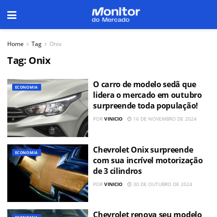
Home
Tag
Onix
Tag:
Onix
O carro de modelo sedã que
ECONOMIA
lidera o mercado em outubro
surpreende toda população!
POR
VINICIO
16 DE NOVEMBRO DE 2024
Chevrolet Onix surpreende
ECONOMIA
com sua incrível motorização
de 3 cilindros
POR
VINICIO
30 DE OUTUBRO DE 2024
Chevrolet renova seu modelo