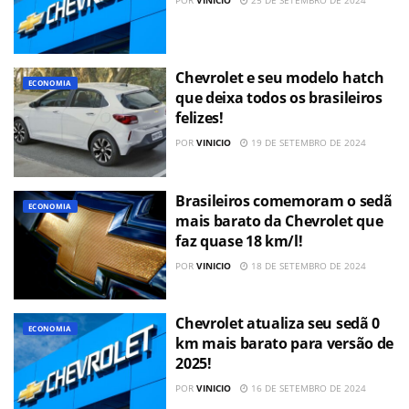
Chevrolet e seu modelo hatch
ECONOMIA
que deixa todos os brasileiros
felizes!
POR
VINICIO
19 DE SETEMBRO DE 2024
Brasileiros comemoram o sedã
ECONOMIA
mais barato da Chevrolet que
faz quase 18 km/l!
POR
VINICIO
18 DE SETEMBRO DE 2024
Chevrolet atualiza seu sedã 0
ECONOMIA
km mais barato para versão de
2025!
POR
VINICIO
16 DE SETEMBRO DE 2024