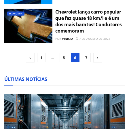
Chevrolet lança carro popular
ECONOMIA
que faz quase 18 km/l e é um
dos mais baratos! Condutores
comemoram
POR
VINICIO
7 DE AGOSTO DE 2024
1
…
5
6
7
ÚLTIMAS NOTÍCIAS