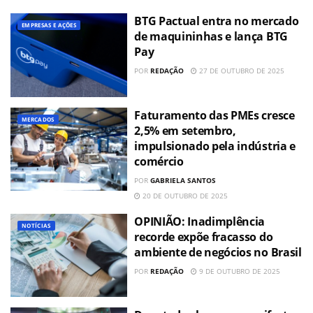
BTG Pactual entra no mercado
EMPRESAS E AÇÕES
de maquininhas e lança BTG
Pay
POR
REDAÇÃO
27 DE OUTUBRO DE 2025
Faturamento das PMEs cresce
MERCADOS
2,5% em setembro,
impulsionado pela indústria e
comércio
POR
GABRIELA SANTOS
20 DE OUTUBRO DE 2025
OPINIÃO: Inadimplência
NOTÍCIAS
recorde expõe fracasso do
ambiente de negócios no Brasil
POR
REDAÇÃO
9 DE OUTUBRO DE 2025