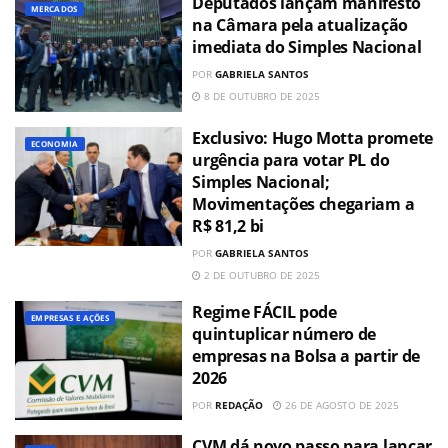
Deputados lançam manifesto
MERCADOS
na Câmara pela atualização
imediata do Simples Nacional
POR
GABRIELA SANTOS
8 DE OUTUBRO DE 2025
Exclusivo: Hugo Motta promete
ECONOMIA
urgência para votar PL do
Simples Nacional;
Movimentações chegariam a
R$ 81,2 bi
POR
GABRIELA SANTOS
2 DE OUTUBRO DE 2025
Regime FÁCIL pode
EMPRESAS E AÇÕES
quintuplicar número de
empresas na Bolsa a partir de
2026
POR
REDAÇÃO
26 DE AGOSTO DE 2025
CVM dá novo passo para lançar