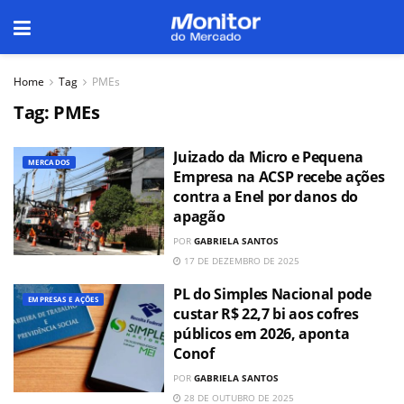
Home
Tag
PMEs
Tag:
PMEs
Juizado da Micro e Pequena
MERCADOS
Empresa na ACSP recebe ações
contra a Enel por danos do
apagão
POR
GABRIELA SANTOS
17 DE DEZEMBRO DE 2025
PL do Simples Nacional pode
EMPRESAS E AÇÕES
custar R$ 22,7 bi aos cofres
públicos em 2026, aponta
Conof
POR
GABRIELA SANTOS
28 DE OUTUBRO DE 2025