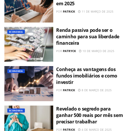
em 2025
POR
PATRICK
11 DE MARÇO DE 2025
Renda passiva pode ser o
ECONOMIA
caminho para sua liberdade
financeira
POR
PATRYCK
10 DE MARÇO DE 2025
Conheça as vantagens dos
ECONOMIA
fundos imobiliários e como
investir
POR
PATRICK
8 DE MARÇO DE 2025
Revelado o segredo para
ECONOMIA
ganhar 500 reais por mês sem
precisar trabalhar
POR
PATRICK
4 DE MARÇO DE 2025