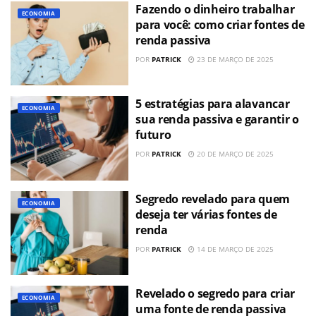
Fazendo o dinheiro trabalhar
ECONOMIA
para você: como criar fontes de
renda passiva
POR
PATRICK
23 DE MARÇO DE 2025
5 estratégias para alavancar
ECONOMIA
sua renda passiva e garantir o
futuro
POR
PATRICK
20 DE MARÇO DE 2025
Segredo revelado para quem
ECONOMIA
deseja ter várias fontes de
renda
POR
PATRICK
14 DE MARÇO DE 2025
Revelado o segredo para criar
ECONOMIA
uma fonte de renda passiva