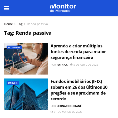
Home
Tag
Renda passiva
Tag:
Renda passiva
Aprenda a criar múltiplas
ECONOMIA
fontes de renda para maior
segurança financeira
POR
PATRICK
5 DE ABRIL DE 2025
Fundos imobiliários (IFIX)
IMÓVEIS
sobem em 26 dos últimos 30
pregões e se aproximam de
recorde
POR
LEONARDO GRANÉ
31 DE MARÇO DE 2025