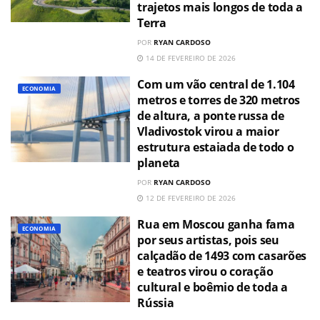
trajetos mais longos de toda a
Terra
POR
RYAN CARDOSO
14 DE FEVEREIRO DE 2026
Com um vão central de 1.104
ECONOMIA
metros e torres de 320 metros
de altura, a ponte russa de
Vladivostok virou a maior
estrutura estaiada de todo o
planeta
POR
RYAN CARDOSO
12 DE FEVEREIRO DE 2026
Rua em Moscou ganha fama
ECONOMIA
por seus artistas, pois seu
calçadão de 1493 com casarões
e teatros virou o coração
cultural e boêmio de toda a
Rússia