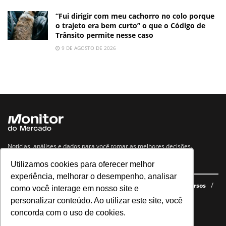
“Fui dirigir com meu cachorro no colo porque
o trajeto era bem curto” o que o Código de
Trânsito permite nesse caso
9 DE AGOSTO DE 2026
Notícias, análises e dados para você tomar as melhores decisões.
Utilizamos cookies para oferecer melhor
Navegue no site
experiência, melhorar o desempenho, analisar
Últimas notícias
Quem somos
E-books gratuitos
Cursos
como você interage em nosso site e
Política de privacidade
personalizar conteúdo. Ao utilizar este site, você
concorda com o uso de cookies.
Siga nossas redes