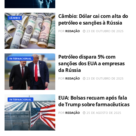
Câmbio: Dólar cai com alta do
CÂMBIO
petróleo e sanções à Rússia
POR
REDAÇÃO
23 DE OUTUBRO DE 2025
Petróleo dispara 5% com
INTERNACIONAL
sanções dos EUA a empresas
da Rússia
POR
REDAÇÃO
23 DE OUTUBRO DE 2025
EUA: Bolsas recuam após fala
INTERNACIONAL
de Trump sobre farmacêuticas
POR
REDAÇÃO
25 DE AGOSTO DE 2025