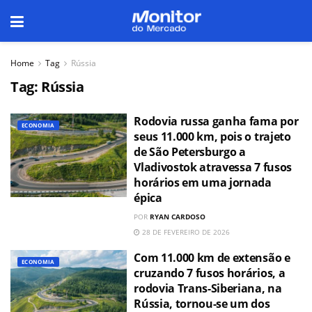
Home
Tag
Rússia
Tag:
Rússia
Rodovia russa ganha fama por
ECONOMIA
seus 11.000 km, pois o trajeto
de São Petersburgo a
Vladivostok atravessa 7 fusos
horários em uma jornada
épica
POR
RYAN CARDOSO
28 DE FEVEREIRO DE 2026
Com 11.000 km de extensão e
ECONOMIA
cruzando 7 fusos horários, a
rodovia Trans-Siberiana, na
Rússia, tornou-se um dos