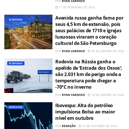
POR
RYAN CARDOSO
11 DE FEVEREIRO DE 2026
Avenida russa ganha fama por
ECONOMIA
seus 4,5 km de extensão, pois
seus palácios de 1710 e igrejas
luxuosas viraram o coração
cultural de São Petersburgo
POR
RYAN CARDOSO
30 DE JANEIRO DE 2026
Rodovia na Rússia ganha o
ECONOMIA
apelido de ‘Estrada dos Ossos’;
são 2.031 km de perigo onde a
temperatura pode chegar a
-70°C no inverno
POR
RYAN CARDOSO
14 DE JANEIRO DE 2026
Ibovespa: Alta do petróleo
MERCADOS
impulsiona Bolsa ao maior
nível em outubro
POR
REDAÇÃO
23 DE OUTUBRO DE 2025