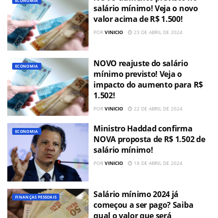
ECONOMIA
salário mínimo! Veja o novo
valor acima de R$ 1.500!
POR
VINICIO
23 DE ABRIL DE 2024
NOVO reajuste do salário
ECONOMIA
mínimo previsto! Veja o
impacto do aumento para R$
1.502!
POR
VINICIO
22 DE ABRIL DE 2024
Ministro Haddad confirma
ECONOMIA
NOVA proposta de R$ 1.502 de
salário mínimo!
POR
VINICIO
18 DE ABRIL DE 2024
Salário mínimo 2024 já
FINANÇAS PESSOAIS
começou a ser pago? Saiba
qual o valor que será