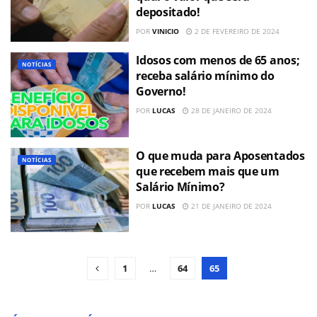
depositado!
POR
VINICIO
2 DE FEVEREIRO DE 2024
Idosos com menos de 65 anos;
NOTÍCIAS
receba salário mínimo do
Governo!
POR
LUCAS
28 DE JANEIRO DE 2024
O que muda para Aposentados
NOTÍCIAS
que recebem mais que um
Salário Mínimo?
POR
LUCAS
21 DE JANEIRO DE 2024
1
…
64
65