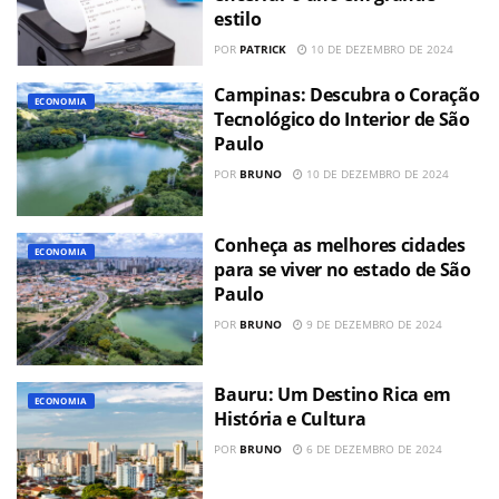
estilo
POR
PATRICK
10 DE DEZEMBRO DE 2024
Campinas: Descubra o Coração
ECONOMIA
Tecnológico do Interior de São
Paulo
POR
BRUNO
10 DE DEZEMBRO DE 2024
Conheça as melhores cidades
ECONOMIA
para se viver no estado de São
Paulo
POR
BRUNO
9 DE DEZEMBRO DE 2024
Bauru: Um Destino Rica em
ECONOMIA
História e Cultura
POR
BRUNO
6 DE DEZEMBRO DE 2024