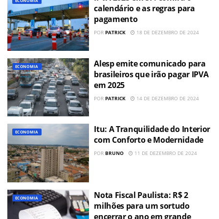
ECONOMIA
calendário e as regras para
pagamento
POR
PATRICK
18 DE DEZEMBRO DE 2024
Alesp emite comunicado para
ECONOMIA
brasileiros que irão pagar IPVA
em 2025
POR
PATRICK
14 DE DEZEMBRO DE 2024
Itu: A Tranquilidade do Interior
ECONOMIA
com Conforto e Modernidade
POR
BRUNO
11 DE DEZEMBRO DE 2024
Nota Fiscal Paulista: R$ 2
ECONOMIA
milhões para um sortudo
encerrar o ano em grande