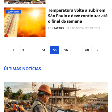
Temperatura volta a subir em
ECONOMIA
São Paulo e deve continuar até
o final de semana
POR
PATRICK
6 DE DEZEMBRO DE 2024
1
…
54
55
56
…
68
ÚLTIMAS NOTÍCIAS