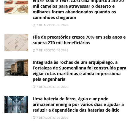
Entre 1840 e 1907, Austrália importou até 20
mil camelos para atravessar o deserto e
milhares foram abandonados quando os
caminhões chegaram
7 DE AGOSTO DE 2026
Fila de precatórios cresce 70% em seis anos e
supera 270 mil beneficiários
7 DE AGOSTO DE 2026
Integrada às rochas de um arquipélago, a
Fortaleza de Suomenlinna foi construída para
vigiar rotas marítimas e ainda impressiona
pela engenharia
7 DE AGOSTO DE 2026
Uma bateria de ferro, água e ar pode
armazenar energia por vários dias e ajudar a
reduzir a dependência das baterias de lítio
7 DE AGOSTO DE 2026