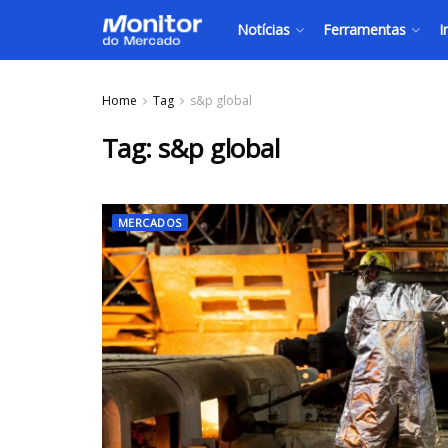
Notícias
Ferramentas
I
Home
Tag
s&p global
Tag:
s&p global
MERCADOS