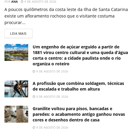
POR
ANA
9 DE AGOSTO DE 2026
A poucos quilômetros da costa leste da Ilha de Santa Catarina
existe um afloramento rochoso que o visitante costuma
procurar...
LEIA MAIS
Um engenho de açúcar erguido a partir de
1881 virou centro cultural e uma queda d’água
corta o centro: a cidade paulista onde o rio
organiza o roteiro
9 DE AGOSTO DE 2026
A profissão que combina soldagem, técnicas
de escalada e trabalho em altura
9 DE AGOSTO DE 2026
Granilite voltou para pisos, bancadas e
paredes: o acabamento antigo ganhou novas
cores e desenhos dentro de casa
9 DE AGOSTO DE 2026