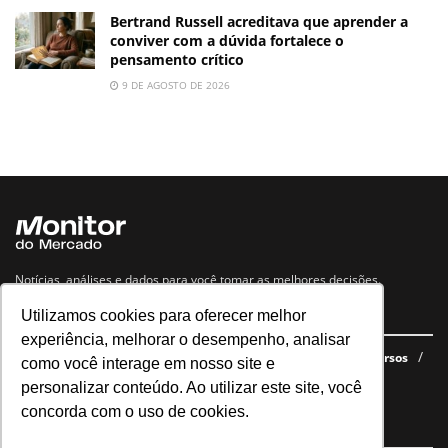
Bertrand Russell acreditava que aprender a
conviver com a dúvida fortalece o
pensamento crítico
9 DE AGOSTO DE 2026
Notícias, análises e dados para você tomar as melhores decisões.
Utilizamos cookies para oferecer melhor
Navegue no site
experiência, melhorar o desempenho, analisar
Últimas notícias
Quem somos
E-books gratuitos
Cursos
como você interage em nosso site e
Política de privacidade
personalizar conteúdo. Ao utilizar este site, você
concorda com o uso de cookies.
Siga nossas redes