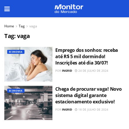
Home
Tag
vaga
Tag:
vaga
Emprego dos sonhos: receba
ECONOMIA
até R$ 5 mil dormindo!
Inscrições até dia 30/07!
POR
INGRID
24 DE JULHO DE 2024
Chega de procurar vaga! Novo
ECONOMIA
sistema digital garante
estacionamento exclusivo!
POR
INGRID
18 DE JULHO DE 2024