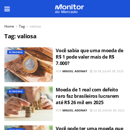
Home
Tag
valiosa
Tag:
valiosa
Você sabia que uma moeda de
ECONOMIA
R$ 1 pode valer mais de R$
7.000?
POR
MIGUEL ADONAY
28 DE JULHO DE 2025
Moeda de 1 real com defeito
ECONOMIA
raro faz brasileiros lucrarem
até R$ 26 mil em 2025
POR
MIGUEL ADONAY
23 DE JUNHO DE 2025
Você pode ter uma moeda que