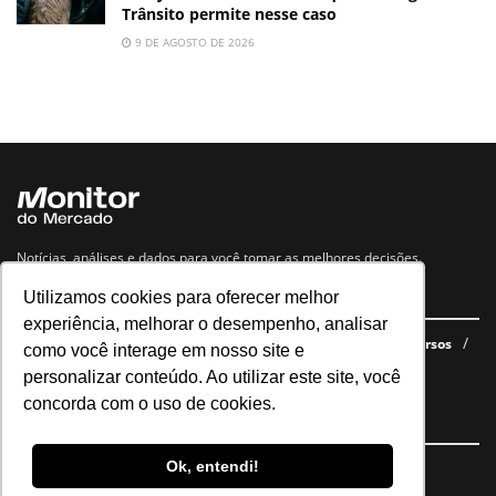
Trânsito permite nesse caso
9 DE AGOSTO DE 2026
Notícias, análises e dados para você tomar as melhores decisões.
Utilizamos cookies para oferecer melhor
Navegue no site
experiência, melhorar o desempenho, analisar
Últimas notícias
Quem somos
E-books gratuitos
Cursos
como você interage em nosso site e
Política de privacidade
personalizar conteúdo. Ao utilizar este site, você
concorda com o uso de cookies.
Siga nossas redes
Ok, entendi!