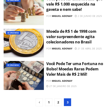
ECONOMIA
vale R$ 1.000 esquecida na
gaveta e nem sabe!
POR
MIGUEL ADONAY
2 DE JUNHO DE 2025
Moeda de R$ 1 de 1998 com
ECONOMIA
valor surpreendente agita
colecionadores no Brasil
POR
MIGUEL ADONAY
21 DE ABRIL DE 2025
Você Pode Ter uma Fortuna no
ECONOMIA
Bolso! Moedas Raras Podem
Valer Mais de R$ 2 Mil!
POR
MIGUEL ADONAY
27 DE JANEIRO DE 2025
1
2
3