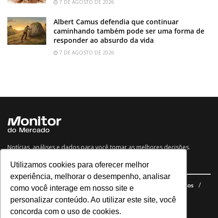
7 DE AGOSTO DE 2026
Albert Camus defendia que continuar
caminhando também pode ser uma forma de
responder ao absurdo da vida
7 DE AGOSTO DE 2026
Notícias, análises e dados para você tomar as melhores decisões.
Utilizamos cookies para oferecer melhor
Navegue no site
experiência, melhorar o desempenho, analisar
Últimas notícias
Quem somos
E-books gratuitos
Cursos
como você interage em nosso site e
Política de privacidade
personalizar conteúdo. Ao utilizar este site, você
concorda com o uso de cookies.