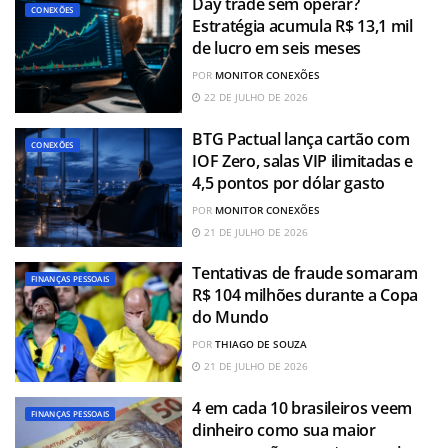
Day trade sem operar?
CONEXÕES
Estratégia acumula R$ 13,1 mil
de lucro em seis meses
POR
MONITOR CONEXÕES
22 DE JULHO DE 2026
BTG Pactual lança cartão com
CONEXÕES
IOF Zero, salas VIP ilimitadas e
4,5 pontos por dólar gasto
POR
MONITOR CONEXÕES
21 DE JULHO DE 2026
Tentativas de fraude somaram
FINANÇAS PESSOAIS
R$ 104 milhões durante a Copa
do Mundo
POR
THIAGO DE SOUZA
21 DE JULHO DE 2026
4 em cada 10 brasileiros veem
FINANÇAS PESSOAIS
dinheiro como sua maior