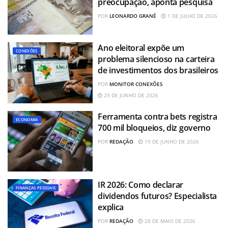
preocupação, aponta pesquisa
POR
LEONARDO GRANÉ
1 DE JULHO DE 2026
Ano eleitoral expõe um
CONEXÕES
problema silencioso na carteira
de investimentos dos brasileiros
POR
MONITOR CONEXÕES
29 DE JUNHO DE 2026
Ferramenta contra bets registra
ECONOMIA
700 mil bloqueios, diz governo
POR
REDAÇÃO
19 DE JUNHO DE 2026
IR 2026: Como declarar
FINANÇAS PESSOAIS
dividendos futuros? Especialista
explica
POR
REDAÇÃO
28 DE MAIO DE 2026