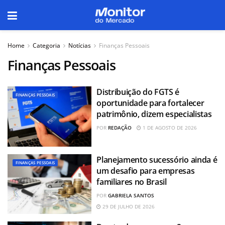
Home
Categoria
Notícias
Finanças Pessoais
Finanças Pessoais
Distribuição do FGTS é
FINANÇAS PESSOAIS
oportunidade para fortalecer
patrimônio, dizem especialistas
POR
REDAÇÃO
1 DE AGOSTO DE 2026
Planejamento sucessório ainda é
FINANÇAS PESSOAIS
um desafio para empresas
familiares no Brasil
POR
GABRIELA SANTOS
29 DE JULHO DE 2026