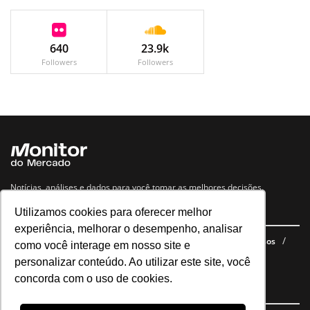
640
23.9k
Followers
Followers
Notícias, análises e dados para você tomar as melhores decisões.
Utilizamos cookies para oferecer melhor
Navegue no site
experiência, melhorar o desempenho, analisar
Últimas notícias
Quem somos
E-books gratuitos
Cursos
como você interage em nosso site e
Política de privacidade
personalizar conteúdo. Ao utilizar este site, você
concorda com o uso de cookies.
Siga nossas redes