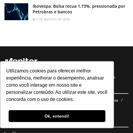
Ibovespa: Bolsa recua 1,73%, pressionada por
Petrobras e bancos
7 DE AGOSTO DE 2026
Utilizamos cookies para oferecer melhor
Notícias, análises e dados para você tomar as melhores decisões.
experiência, melhorar o desempenho, analisar
como você interage em nosso site e
Navegue no site
personalizar conteúdo. Ao utilizar este site, você
concorda com o uso de cookies.
Últimas notícias
Quem somos
E-books gratuitos
Cursos
Política de privacidade
Ok, entendi!
Siga nossas redes