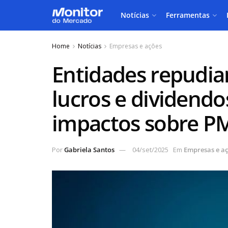
Notícias
Ferramentas
Home
Notícias
Empresas e ações
Entidades repudia
lucros e dividendo
impactos sobre P
Por
Gabriela Santos
04/set/2025
Em
Empresas e a