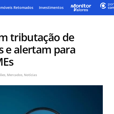
Imóveis Retomados
Investimentos
m tributação de
s e alertam para
MEs
ções
,
Mercados
,
Notícias