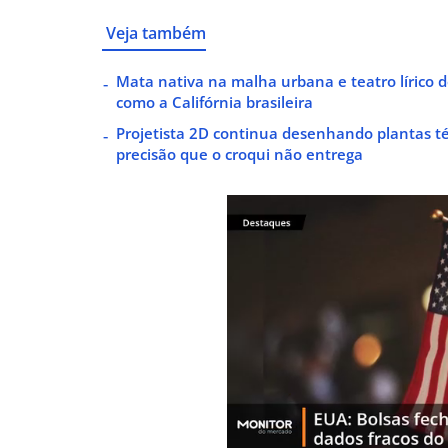
Veja também
Mata nativa na malha urbana e teatro lírico d
como a Califórnia brasileira
Projetista 2D continua desenhando plantas 
precisão que o croqui não entrega