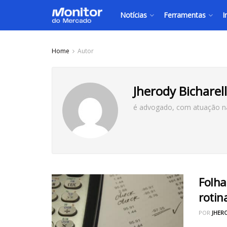
Notícias
Ferramentas
I
Home
Autor
Jherody Bicharell
é advogado, com atuação nas 
Folha
rotin
POR
JHER