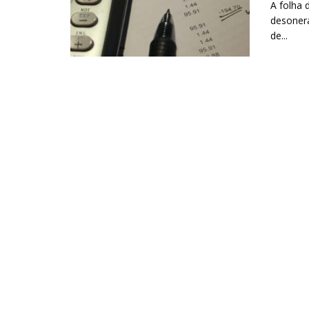
A folha
desonera
de...