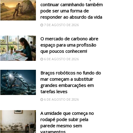
continuar caminhando também
pode ser uma forma de
responder ao absurdo da vida
7 DE AGOSTO DE 2026
O mercado de carbono abre
espaço para uma profissão
que poucos conhecem!
6 DE AGOSTO DE 2026
Braços robóticos no fundo do
mar começam a substituir
grandes embarcações em
tarefas leves
6 DE AGOSTO DE 2026
A umidade que começa no
rodapé pode subir pela
parede mesmo sem
vazamentos