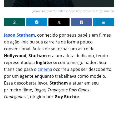
Jason Statham // Créditos: depositphotos.com / mwissmann
Jason Statham
, conhecido por seus papéis em filmes
de ação, iniciou sua carreira de forma pouco
convencional. Antes de se tornar um astro de
Hollywood
,
Statham
era um atleta dedicado, tendo
representado a
Inglaterra
como mergulhador. Sua
transição para o
cinema
ocorreu após ser descoberto
por um agente enquanto trabalhava como modelo.
Essa descoberta levou
Statham
a atuar em seu
primeiro filme,
“Jogos, Trapaças e Dois Canos
Fumegantes”
, dirigido por
Guy Ritchie
.