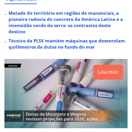
Metade do território em regiões de mananciais, a
pioneira rodovia de concreto da América Latina e a
imensidão verde da serra: os contrastes deste
destino
Técnico de PLSV mantém máquinas que desenrolam
quilômetros de dutos no fundo do mar
Leia mais